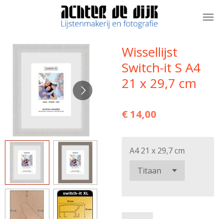
Ga
direct
naar
de
Wissellijst
hoofdinhoud
Switch-it S A4
21 x 29,7 cm
€ 14,00
A4 21 x 29,7 cm