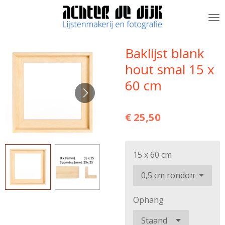
Ga
direct
naar
de
Baklijst blank
hoofdinhoud
hout smal 15 x
60 cm
€ 25,50
15 x 60 cm
Ophang