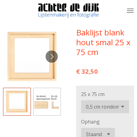
Ga
direct
naar
de
Baklijst blank
hoofdinhoud
hout smal 25 x
75 cm
€ 32,50
25 x 75 cm
Ophang