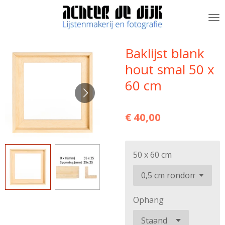
Ga
direct
naar
de
Baklijst blank
hoofdinhoud
hout smal 50 x
60 cm
€ 40,00
50 x 60 cm
Ophang