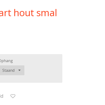
wart hout smal
Ophang
ld