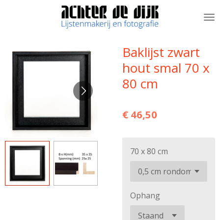
Ga
direct
naar
de
Baklijst zwart
hoofdinhoud
hout smal 70 x
80 cm
€ 46,50
70 x 80 cm
Ophang