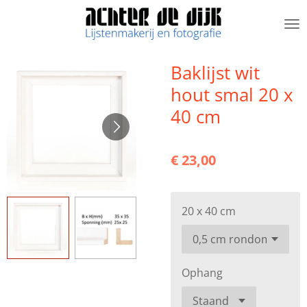
Ga
direct
naar
de
Baklijst wit
hoofdinhoud
hout smal 20 x
40 cm
€ 23,00
20 x 40 cm
Ophang