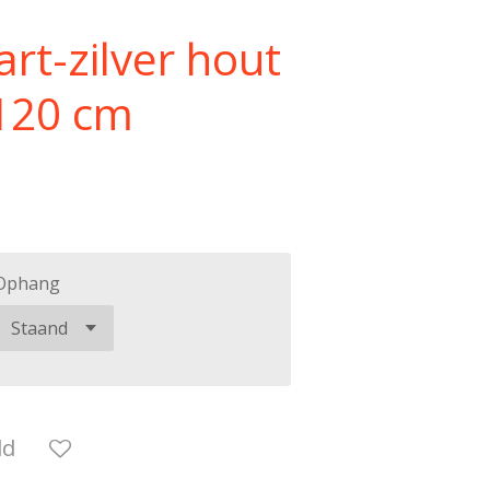
art-zilver hout
 120 cm
Ophang
ld