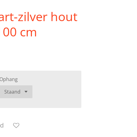
art-zilver hout
 100 cm
Ophang
ld