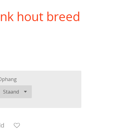
lank hout breed
Ophang
ld