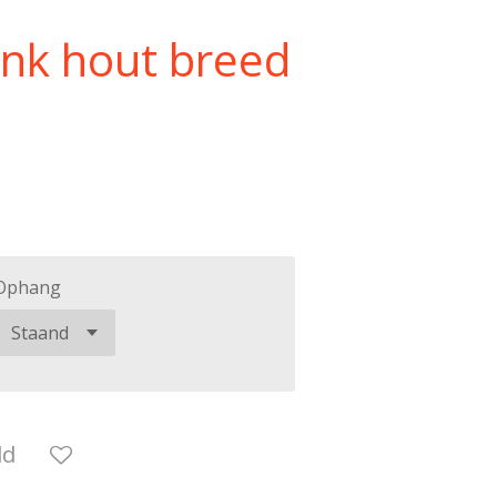
lank hout breed
Ophang
ld