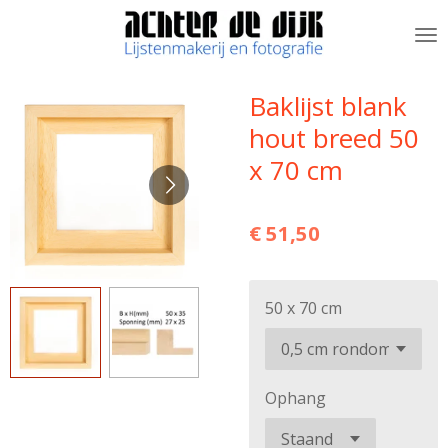
Ga
direct
naar
de
Baklijst blank
hoofdinhoud
hout breed 50
x 70 cm
€ 51,50
50 x 70 cm
Ophang