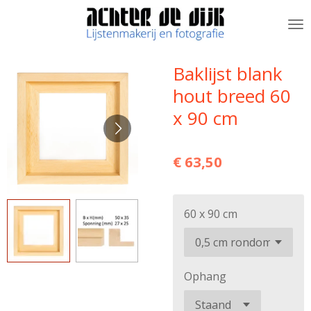
Ga
direct
naar
de
Baklijst blank
hoofdinhoud
hout breed 60
x 90 cm
€ 63,50
60 x 90 cm
Ophang