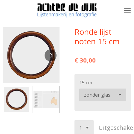
Ga
direct
naar
de
Ronde lijst
hoofdinhoud
noten 15 cm
€ 30,00
15 cm
Uitgeschake