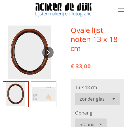
Ga
direct
naar
de
Ovale lijst
hoofdinhoud
noten 13 x 18
cm
€ 33,00
13 x 18 cm
Ophang